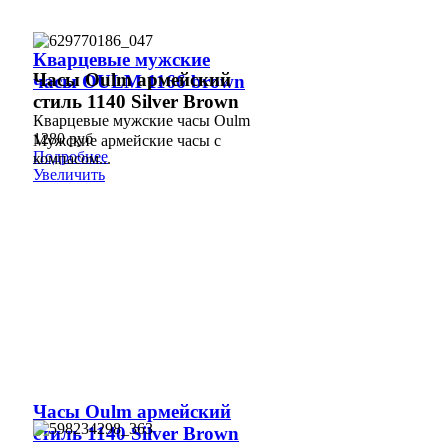
Кварцевые мужские
Часы Oulm армейский
часы OULM 1166 brown
стиль 1140 Silver Brown
Кварцевые мужские часы Oulm
1280 руб
Мужские армейские часы с
Подробнее
компасом...
Увеличить
Часы Oulm армейский
стиль 1140 Silver Brown