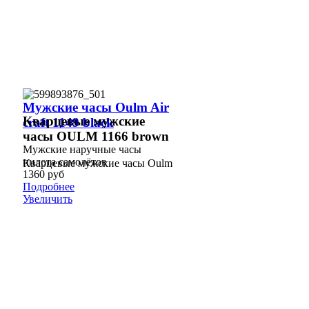
Мужские часы Oulm Air
Кварцевые мужские
craft 1149 black
часы OULM 1166 brown
Мужские наручные часы
пилота самолётов
Кварцевые мужские часы Oulm
1360 руб
Подробнее
Увеличить