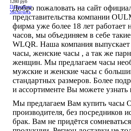
1280 руб
Добро пожаловать на сайт официа
Подробнее
Увеличить
представительства компании OUL
фирма уже более 18 лет работает 
часов, мы объединяем в себе так
WLQR. Наша компания выпускает
часы, женские часы , а так же па
женщин. Мы предлагаем часы не
мужские и женские часы с больши
стандартных размеров. Более под
и ассортименте Вы можете узнать н
Мы предлагаем Вам купить часы 
производителя, без посредников и
брак. Вам не придётся сомневаться
продукции. Регион доставки не то