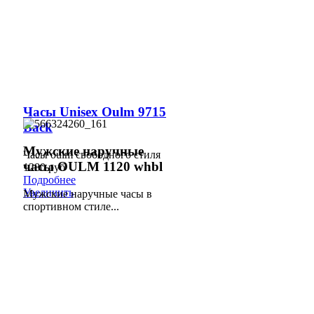
Часы Unisex Oulm 9715
Back
Мужские наручные
Часы oulm свободного стиля
часы OULM 1120 whbl
1280 руб
Подробнее
Увеличить
Мужские наручные часы в
спортивном стиле...