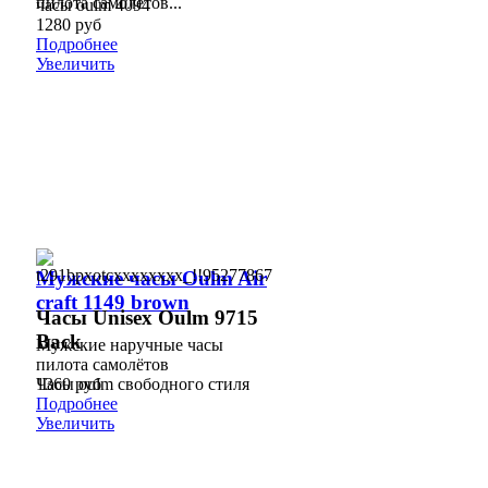
пилота самолётов...
часы oulm 4094
1280 руб
Подробнее
Увеличить
Мужские часы Oulm Air
craft 1149 brown
Часы Unisex Oulm 9715
Back
Мужские наручные часы
пилота самолётов
1360 руб
Часы oulm свободного стиля
Подробнее
Увеличить