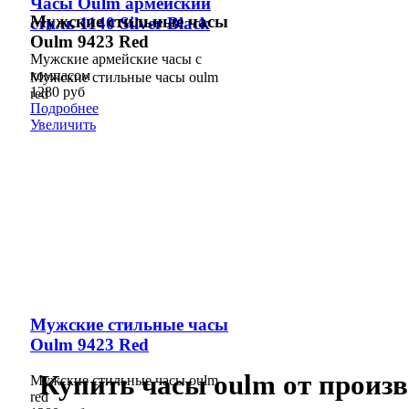
Часы Oulm армейский
Мужские стильные часы
стиль 1140 Silver Black
Oulm 9423 Red
Мужские армейские часы с
компасом
Мужские стильные часы oulm
1280 руб
red
Подробнее
Увеличить
Мужские стильные часы
Oulm 9423 Red
Купить часы oulm от произ
Мужские стильные часы oulm
red