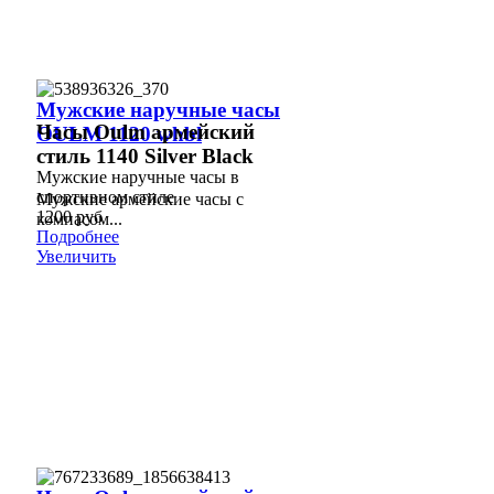
Мужские наручные часы
Часы Oulm армейский
OULM 1120 whbl
стиль 1140 Silver Black
Мужские наручные часы в
спортивном стиле
Мужские армейские часы с
1200 руб
компасом...
Подробнее
Увеличить