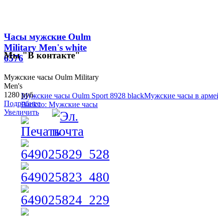
Часы мужские Oulm
Military Men's white
Мы
"В контакте"
6576
Мужские часы Oulm Military
Men's
1280 руб
Мужские часы Oulm Sport 8928 black
Мужские часы в армей
Подробнее
Back to: Мужские часы
Увеличить