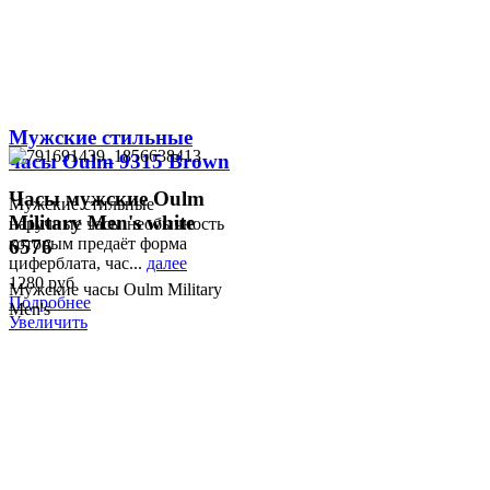
Мужские стильные
часы Oulm 9315 Brown
Часы мужские Oulm
Мужские стильные
Military Men's white
наручные часы необычность
которым предаёт форма
6576
циферблата, час...
далее
1280 руб
Мужские часы Oulm Military
Подробнее
Men's
Увеличить